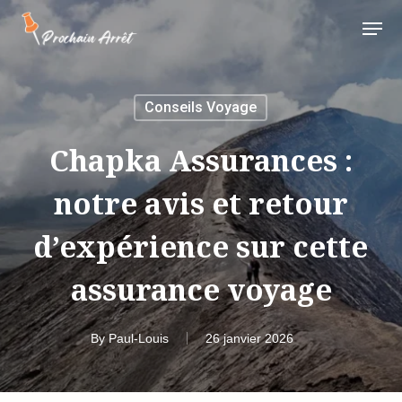
Skip
Menu
to
main
Close
content
Menu
Conseils Voyage
Chapka Assurances :
notre avis et retour
d’expérience sur cette
assurance voyage
By
Paul-Louis
26 janvier 2026