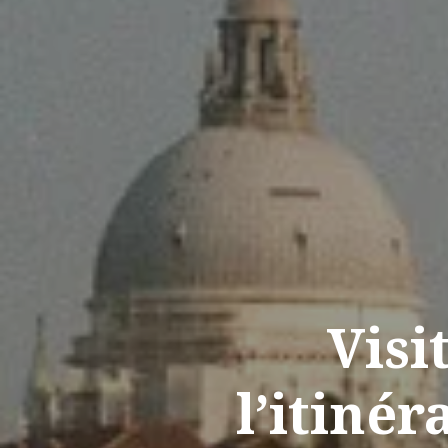
Visi
l’itinér