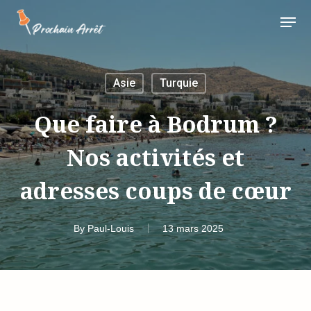
Skip
Menu
to
main
content
Asie
Turquie
Que faire à Bodrum ?
Nos activités et
adresses coups de cœur
By
Paul-Louis
13 mars 2025