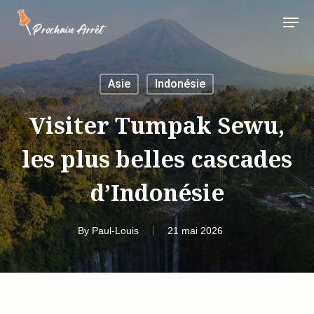
Skip
Menu
to
main
content
Asie
Indonésie
Visiter Tumpak Sewu,
les plus belles cascades
d’Indonésie
By
Paul-Louis
21 mai 2026