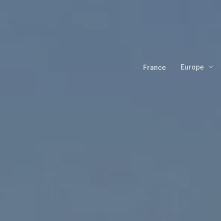
Skip
to
main
content
Europe
France