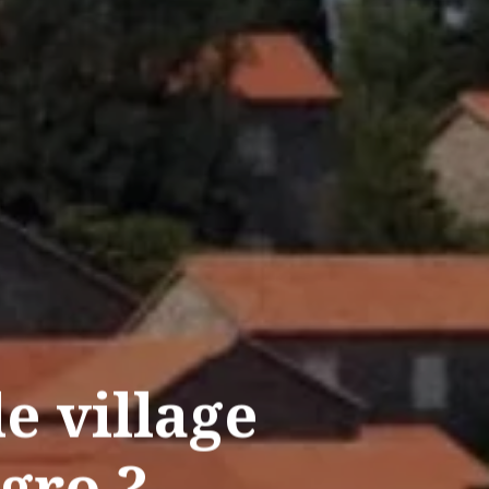
le village
gro ?