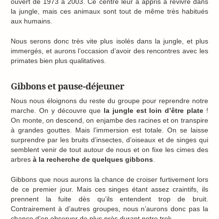
ouvert de 1973 à 2003. Ce centre leur a appris à revivre dans
la jungle, mais ces animaux sont tout de même très habitués
aux humains.
Nous serons donc très vite plus isolés dans la jungle, et plus
immergés, et aurons l’occasion d’avoir des rencontres avec les
primates bien plus qualitatives.
Gibbons et pause-déjeuner
Nous nous éloignons du reste du groupe pour reprendre notre
marche. On y découvre que
la jungle est loin d’être plate
!
On monte, on descend, on enjambe des racines et on transpire
à grandes gouttes. Mais l’immersion est totale. On se laisse
surprendre par les bruits d’insectes, d’oiseaux et de singes qui
semblent venir de tout autour de nous et on fixe les cimes des
arbres
à la recherche de quelques gibbons
.
Gibbons que nous aurons la chance de croiser furtivement lors
de ce premier jour. Mais ces singes étant assez craintifs, ils
prennent la fuite dès qu’ils entendent trop de bruit.
Contrairement à d’autres groupes, nous n’aurons donc pas la
chance d’en observer de plus près durant notre trek.