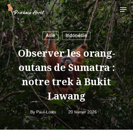
Skip
Menu
to
main
Close
content
Menu
Asie
Indonésie
Observer les orang-
outans de Sumatra :
notre trek à Bukit
Lawang
By
Paul-Louis
20 février 2026