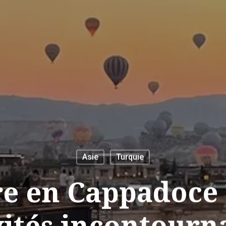
Asie
Turquie
re en Cappadoce 
vités incontourn