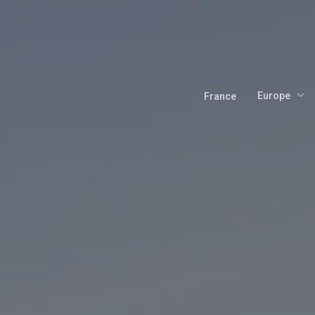
Skip
to
main
content
Europe
France